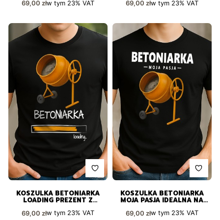
Cena brutto
Cena brutto
w tym
23%
VAT
w tym
23%
VAT
69,00 zł
69,00 zł
KOSZULKA BETONIARKA
KOSZULKA BETONIARKA
LOADING PREZENT Z
MOJA PASJA IDEALNA NA
POCZUCIEM HUMORU
PREZENT
Cena brutto
Cena brutto
w tym
23%
VAT
w tym
23%
VAT
69,00 zł
69,00 zł