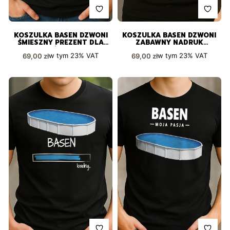
KOSZULKA BASEN DZWONI
KOSZULKA BASEN DZWONI
ŚMIESZNY PREZENT DLA
ZABAWNY NADRUK
KAŻDEGO
PREZENT
Cena brutto
Cena brutto
w tym
23%
VAT
w tym
23%
VAT
69,00 zł
69,00 zł