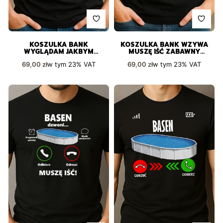
KOSZULKA BANK
KOSZULKA BANK WZYWA
WYGLĄDAM JAKBYM
MUSZĘ IŚĆ ZABAWNY
SŁUCHAŁ
PREZENT
Cena brutto
Cena brutto
w tym
23%
VAT
w tym
23%
VAT
69,00 zł
69,00 zł