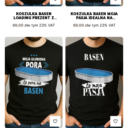
KOSZULKA BASEN
KOSZULKA BASEN MOJA
LOADING PREZENT Z
PASJA IDEALNA NA
POCZUCIEM HUMORU
PREZENT
Cena brutto
Cena brutto
w tym
23%
VAT
w tym
23%
VAT
69,00 zł
69,00 zł