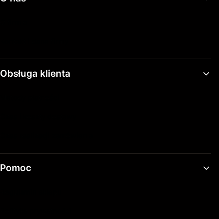
O firmie
Kontakt i dane firmy
Obsługa klienta
Metody płatności
Czas i koszty dostawy
Czas realizacji zamówienia
Pomoc
Regulamin sklepu
Polityka prywatności