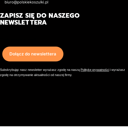
biuro@polskiekoszulki.pl
ZAPISZ SIĘ DO NASZEGO
NEWSLETTERA
Twój adres e-mail
Dołącz do newslettera
Subskrybując nasz newsletter wyrażasz zgodę na naszą
Politykę prywatności
i wyrażasz
zgodę na otrzymywanie aktualności od naszej firmy.
© Copyright 2025 PolskieKoszulki.pl