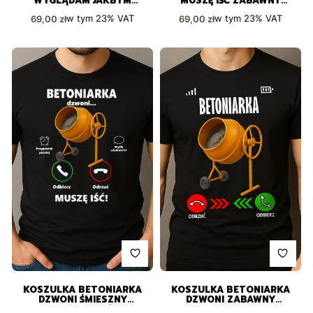
WYGLĄDAM JAKBYM
MUSZĘ IŚĆ ZABAWNY
SŁUCHAŁ
PREZENT
Cena brutto
Cena brutto
w tym
23%
VAT
w tym
23%
VAT
69,00 zł
69,00 zł
KOSZULKA BETONIARKA
KOSZULKA BETONIARKA
DZWONI ŚMIESZNY
DZWONI ZABAWNY
PREZENT DLA KAŻDEGO
NADRUK PREZENT