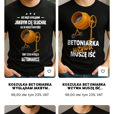
KOSZULKA BETONIARKA
KOSZULKA BETONIARKA
WYGLĄDAM JAKBYM
WZYWA MUSZĘ IŚĆ
SŁUCHAŁ
ZABAWNY PREZENT
Cena brutto
Cena brutto
w tym
23%
VAT
w tym
23%
VAT
69,00 zł
69,00 zł