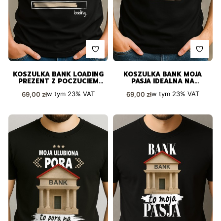
KOSZULKA BANK LOADING
KOSZULKA BANK MOJA
PREZENT Z POCZUCIEM
PASJA IDEALNA NA
HUMORU
PREZENT
Cena brutto
Cena brutto
w tym
23%
VAT
w tym
23%
VAT
69,00 zł
69,00 zł