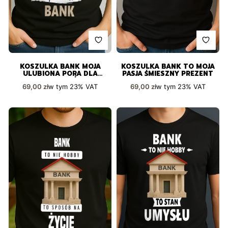
KOSZULKA BANK MOJA
KOSZULKA BANK TO MOJA
ULUBIONA PORA DLA
PASJA ŚMIESZNY PREZENT
PASJONATÓW
Cena brutto
Cena brutto
w tym
23%
VAT
w tym
23%
VAT
69,00 zł
69,00 zł