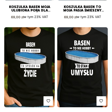
KOSZULKA BASEN MOJA
KOSZULKA BASEN TO
ULUBIONA PORA DLA
MOJA PASJA ŚMIESZNY
PASJONATÓW
PREZENT
Cena brutto
Cena brutto
w tym
23%
VAT
w tym
23%
VAT
69,00 zł
69,00 zł