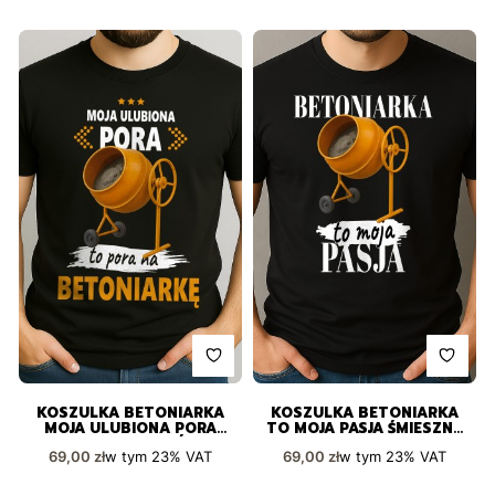
KOSZULKA BETONIARKA
KOSZULKA BETONIARKA
MOJA ULUBIONA PORA
TO MOJA PASJA ŚMIESZNY
DLA PASJONATÓW
PREZENT
Cena brutto
Cena brutto
w tym
23%
VAT
w tym
23%
VAT
69,00 zł
69,00 zł