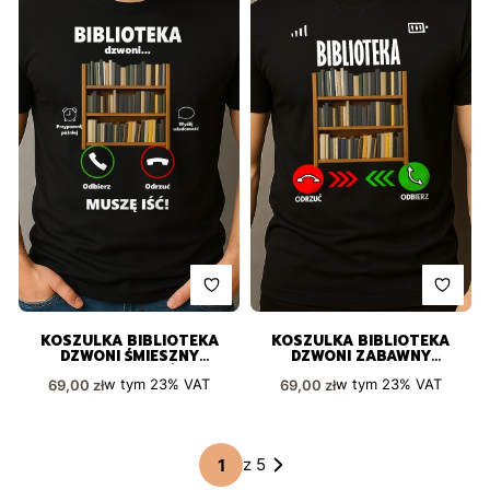
KOSZULKA BIBLIOTEKA
KOSZULKA BIBLIOTEKA
DZWONI ŚMIESZNY
DZWONI ZABAWNY
PREZENT DLA KAŻDEGO
NADRUK PREZENT
Cena brutto
Cena brutto
w tym
23%
VAT
w tym
23%
VAT
69,00 zł
69,00 zł
z 5