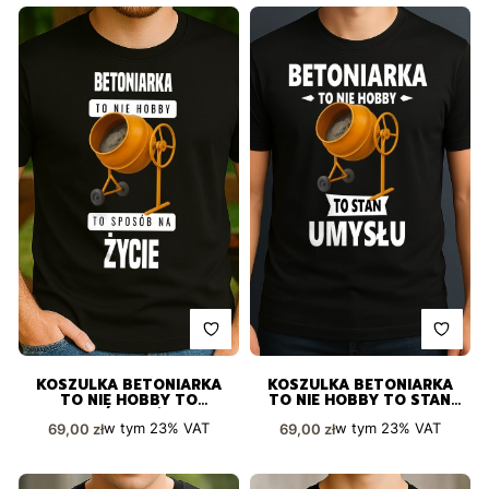
KOSZULKA BETONIARKA
KOSZULKA BETONIARKA
TO NIE HOBBY TO
TO NIE HOBBY TO STAN
SPOSÓB NA ŻYCIE
UMYSŁU
Cena brutto
Cena brutto
w tym
23%
VAT
w tym
23%
VAT
69,00 zł
69,00 zł