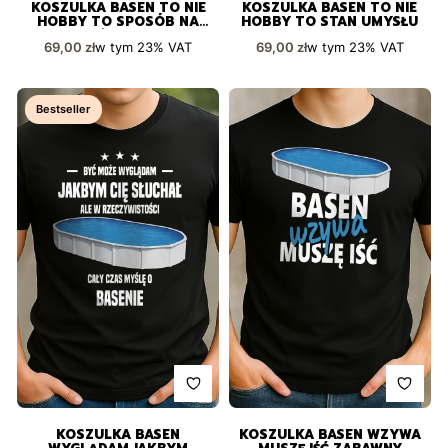
KOSZULKA BASEN TO NIE
KOSZULKA BASEN TO NIE
HOBBY TO SPOSÓB NA
HOBBY TO STAN UMYSŁU
ŻYCIE
Cena brutto
Cena brutto
w tym
23%
VAT
w tym
23%
VAT
69,00 zł
69,00 zł
Bestseller
KOSZULKA BASEN
KOSZULKA BASEN WZYWA