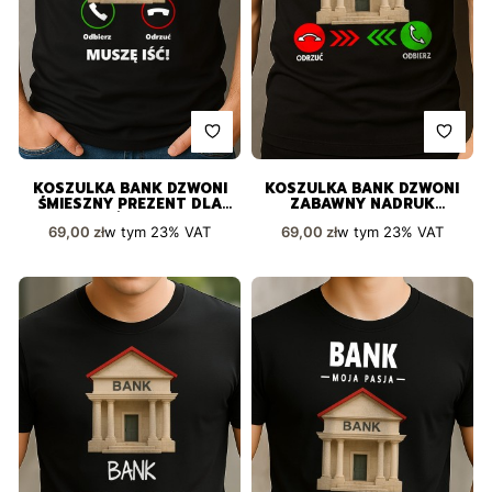
KOSZULKA BANK DZWONI
KOSZULKA BANK DZWONI
ŚMIESZNY PREZENT DLA
ZABAWNY NADRUK
KAŻDEGO
PREZENT
Cena brutto
Cena brutto
w tym
23%
VAT
w tym
23%
VAT
69,00 zł
69,00 zł