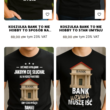
KOSZULKA BANK TO NIE
KOSZULKA BANK TO NIE
HOBBY TO SPOSÓB NA
HOBBY TO STAN UMYSŁU
ŻYCIE
Cena brutto
Cena brutto
w tym
23%
VAT
w tym
23%
VAT
69,00 zł
69,00 zł