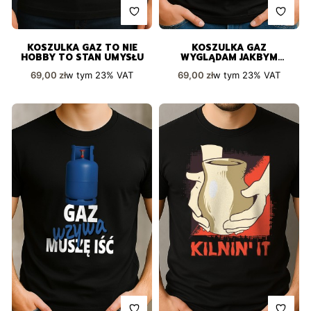
KOSZULKA GAZ TO NIE
KOSZULKA GAZ
HOBBY TO STAN UMYSŁU
WYGLĄDAM JAKBYM
SŁUCHAŁ
Cena brutto
Cena brutto
w tym
23%
VAT
w tym
23%
VAT
69,00 zł
69,00 zł