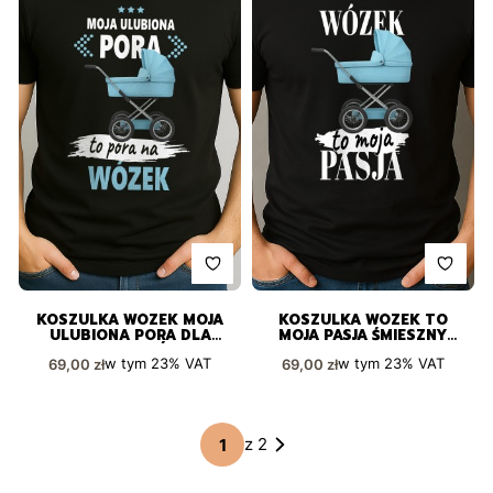
KOSZULKA WÓZEK MOJA
KOSZULKA WÓZEK TO
ULUBIONA PORA DLA
MOJA PASJA ŚMIESZNY
PASJONATÓW
PREZENT
Cena brutto
Cena brutto
w tym
23%
VAT
w tym
23%
VAT
69,00 zł
69,00 zł
z 2