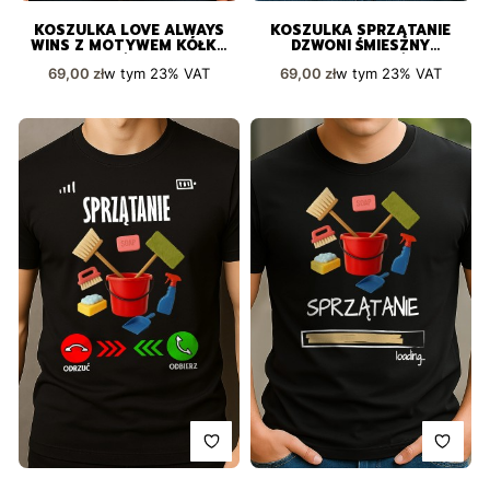
KOSZULKA LOVE ALWAYS
KOSZULKA SPRZĄTANIE
WINS Z MOTYWEM KÓŁKO
DZWONI ŚMIESZNY
I KRZYŻYK DLA
PREZENT DLA KAŻDEGO
Cena brutto
Cena brutto
w tym
23%
VAT
w tym
23%
VAT
69,00 zł
69,00 zł
ZAKOCHANYCH