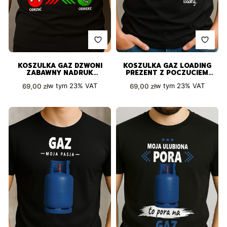
KOSZULKA GAZ DZWONI
KOSZULKA GAZ LOADING
ZABAWNY NADRUK
PREZENT Z POCZUCIEM
PREZENT
HUMORU
Cena brutto
Cena brutto
w tym
23%
VAT
w tym
23%
VAT
69,00 zł
69,00 zł