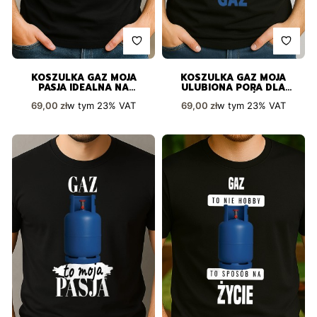
KOSZULKA GAZ MOJA
KOSZULKA GAZ MOJA
PASJA IDEALNA NA
ULUBIONA PORA DLA
PREZENT
PASJONATÓW
Cena brutto
Cena brutto
w tym
23%
VAT
w tym
23%
VAT
69,00 zł
69,00 zł