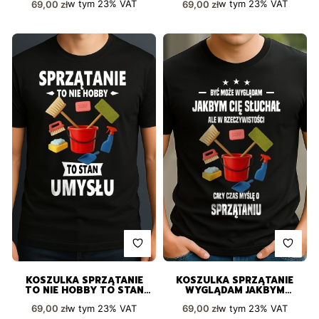
Cena brutto
Cena brutto
w tym
23%
VAT
w tym
23%
VAT
69,00 zł
69,00 zł
KOSZULKA SPRZĄTANIE
KOSZULKA SPRZĄTANIE
TO NIE HOBBY TO STAN
WYGLĄDAM JAKBYM
UMYSŁU
SŁUCHAŁ
Cena brutto
Cena brutto
w tym
23%
VAT
w tym
23%
VAT
69,00 zł
69,00 zł