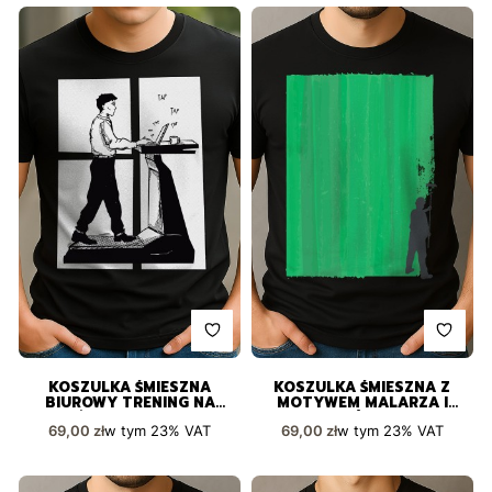
KOSZULKA ŚMIESZNA
KOSZULKA ŚMIESZNA Z
BIUROWY TRENING NA
MOTYWEM MALARZA I
BIEŻNI IDEALNA DLA
ZIELONEJ ŚCIANY DLA
Cena brutto
Cena brutto
w tym
23%
VAT
w tym
23%
VAT
69,00 zł
69,00 zł
PRACOHOLIKA
ARTYSTY