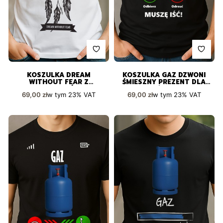
KOSZULKA DREAM
KOSZULKA GAZ DZWONI
WITHOUT FEAR Z
ŚMIESZNY PREZENT DLA
ŁAPACZEM SNÓW DLA
KAŻDEGO
Cena brutto
Cena brutto
w tym
23%
VAT
w tym
23%
VAT
69,00 zł
69,00 zł
MARZYCIELI I ARTYSTÓW