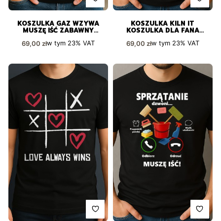
KOSZULKA GAZ WZYWA
KOSZULKA KILN IT
MUSZĘ IŚĆ ZABAWNY
KOSZULKA DLA FANA
PREZENT
CERAMIKI I KREATYWNEGO
Cena brutto
Cena brutto
w tym
23%
VAT
w tym
23%
VAT
69,00 zł
69,00 zł
TWORZENIA