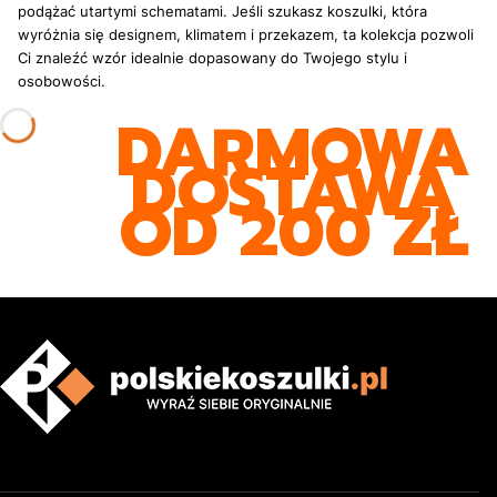
podążać utartymi schematami. Jeśli szukasz koszulki, która
wyróżnia się designem, klimatem i przekazem, ta kolekcja pozwoli
Ci znaleźć wzór idealnie dopasowany do Twojego stylu i
osobowości.
DARMOWA
DOSTAWA
OD 200 ZŁ