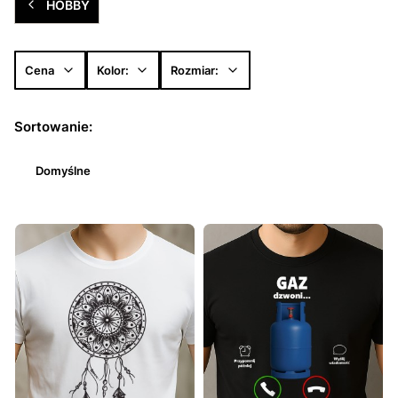
HOBBY
Cena
Kolor:
Rozmiar:
Koniec filtrów
Lista produktów
Sortowanie:
Domyślne