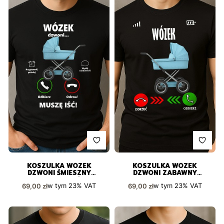
KOSZULKA WÓZEK
KOSZULKA WÓZEK
DZWONI ŚMIESZNY
DZWONI ZABAWNY
PREZENT DLA KAŻDEGO
NADRUK PREZENT
Cena brutto
Cena brutto
w tym
23%
VAT
w tym
23%
VAT
69,00 zł
69,00 zł