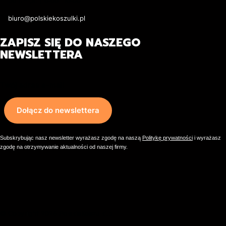
pon. - pt. / 8:00 -16:00
biuro@polskiekoszulki.pl
ZAPISZ SIĘ DO NASZEGO
NEWSLETTERA
Twój adres e-mail
Dołącz do newslettera
Subskrybując nasz newsletter wyrażasz zgodę na naszą
Politykę prywatności
i wyrażasz
zgodę na otrzymywanie aktualności od naszej firmy.
© Copyright 2025 PolskieKoszulki.pl