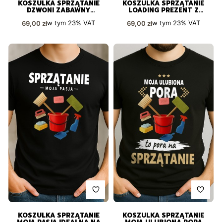
KOSZULKA SPRZĄTANIE
KOSZULKA SPRZĄTANIE
DZWONI ZABAWNY
LOADING PREZENT Z
NADRUK PREZENT
POCZUCIEM HUMORU
Cena brutto
Cena brutto
w tym
23%
VAT
w tym
23%
VAT
69,00 zł
69,00 zł
KOSZULKA SPRZĄTANIE
KOSZULKA SPRZĄTANIE