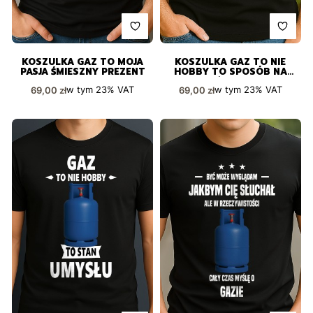
KOSZULKA GAZ TO MOJA
KOSZULKA GAZ TO NIE
PASJA ŚMIESZNY PREZENT
HOBBY TO SPOSÓB NA
ŻYCIE
Cena brutto
Cena brutto
w tym
23%
VAT
w tym
23%
VAT
69,00 zł
69,00 zł