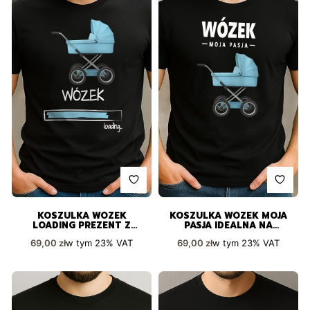
KOSZULKA WÓZEK
KOSZULKA WÓZEK MOJA
LOADING PREZENT Z
PASJA IDEALNA NA
POCZUCIEM HUMORU
PREZENT
Cena brutto
Cena brutto
w tym
23%
VAT
w tym
23%
VAT
69,00 zł
69,00 zł