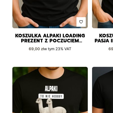
KOSZULKA ALPAKI LOADING
KOSZ
PREZENT Z POCZUCIEM
PASJA 
HUMORU
Cena brutto
Ce
69,00 zł
w tym
23%
VAT
69