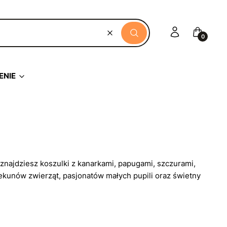
Zaloguj się
Koszyk
Wyczyść
Szukaj
ENIE
 znajdziesz koszulki z kanarkami, papugami, szczurami,
iekunów zwierząt, pasjonatów małych pupili oraz świetny