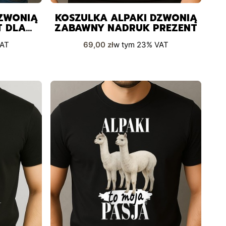
DZWONIĄ
KOSZULKA ALPAKI DZWONIĄ
T DLA
ZABAWNY NADRUK PREZENT
Cena brutto
AT
69,00 zł
w tym
23%
VAT