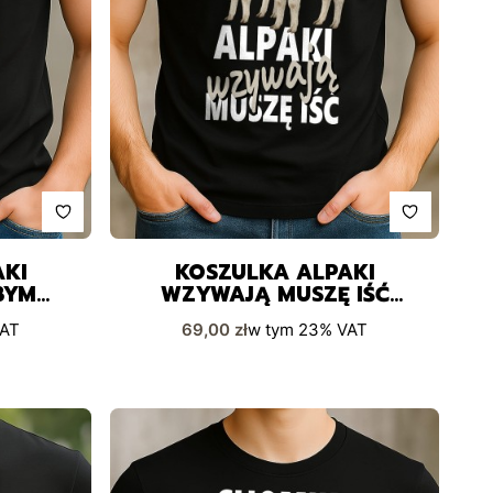
AKI
KOSZULKA ALPAKI
BYM
WZYWAJĄ MUSZĘ IŚĆ
ZABAWNY PREZENT
Cena brutto
AT
69,00 zł
w tym
23%
VAT