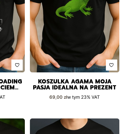
OADING
KOSZULKA AGAMA MOJA
UCIEM
PASJA IDEALNA NA PREZENT
Cena brutto
AT
69,00 zł
w tym
23%
VAT