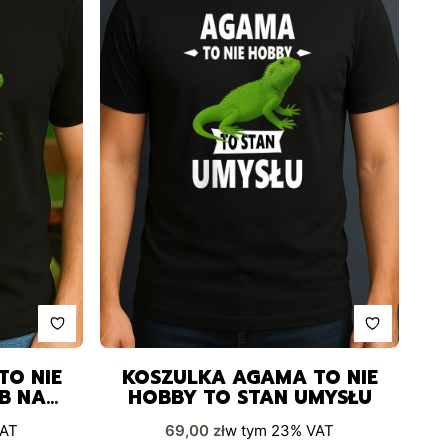
TO NIE
KOSZULKA AGAMA TO NIE
B NA
HOBBY TO STAN UMYSŁU
Cena brutto
AT
69,00 zł
w tym
23%
VAT