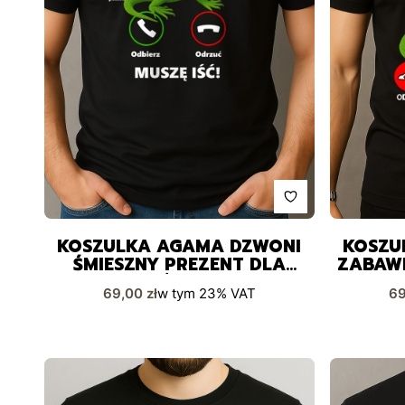
KOSZULKA AGAMA DZWONI
KOSZU
ŚMIESZNY PREZENT DLA
ZABAW
KAŻDEGO
Cena brutto
Ce
69,00 zł
w tym
23%
VAT
69