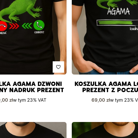
LKA AGAMA DZWONI
KOSZULKA AGAMA L
NY NADRUK PREZENT
PREZENT Z POCZ
HUMORU
na brutto
Cena brutto
,00 zł
w tym
23%
VAT
69,00 zł
w tym
23%
V