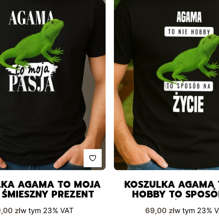
LKA AGAMA TO MOJA
KOSZULKA AGAMA 
 ŚMIESZNY PREZENT
HOBBY TO SPOSÓ
ŻYCIE
na brutto
Cena brutto
,00 zł
w tym
23%
VAT
69,00 zł
w tym
23%
V