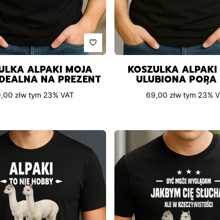
ULKA ALPAKI MOJA
KOSZULKA ALPAKI
IDEALNA NA PREZENT
ULUBIONA PORA
PASJONATÓ
na brutto
Cena brutto
,00 zł
w tym
23%
VAT
69,00 zł
w tym
23%
V