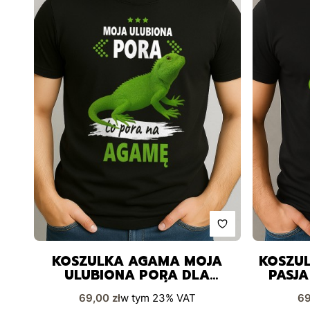
KOSZULKA AGAMA MOJA
KOSZU
ULUBIONA PORA DLA
PASJA
PASJONATÓW
Cena brutto
Ce
69,00 zł
w tym
23%
VAT
69