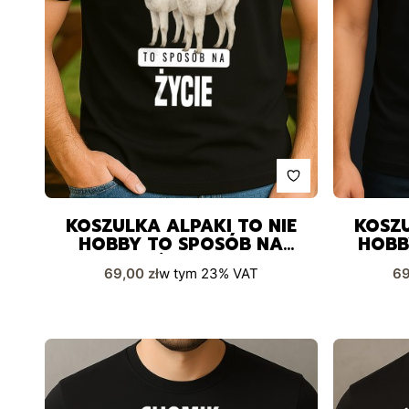
KOSZULKA ALPAKI TO NIE
KOSZU
HOBBY TO SPOSÓB NA
HOBB
ŻYCIE
Cena brutto
Ce
69,00 zł
w tym
23%
VAT
69