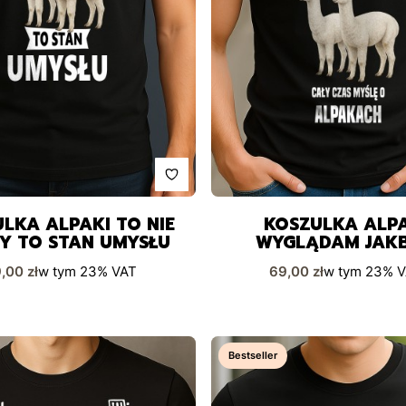
LKA ALPAKI TO NIE
KOSZULKA ALP
Y TO STAN UMYSŁU
WYGLĄDAM JAK
SŁUCHAŁ
na brutto
Cena brutto
,00 zł
w tym
23%
VAT
69,00 zł
w tym
23%
V
Bestseller