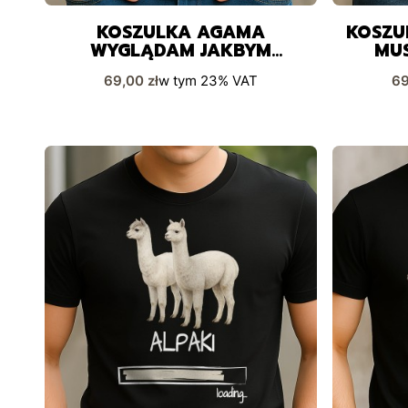
KOSZULKA AGAMA
KOSZU
WYGLĄDAM JAKBYM
MUS
SŁUCHAŁ
Cena brutto
Ce
69,00 zł
w tym
23%
VAT
69