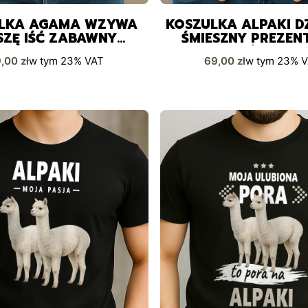
LKA AGAMA WZYWA
KOSZULKA ALPAKI 
ZĘ IŚĆ ZABAWNY
ŚMIESZNY PREZEN
PREZENT
KAŻDEGO
na brutto
Cena brutto
,00 zł
w tym
23%
VAT
69,00 zł
w tym
23%
V