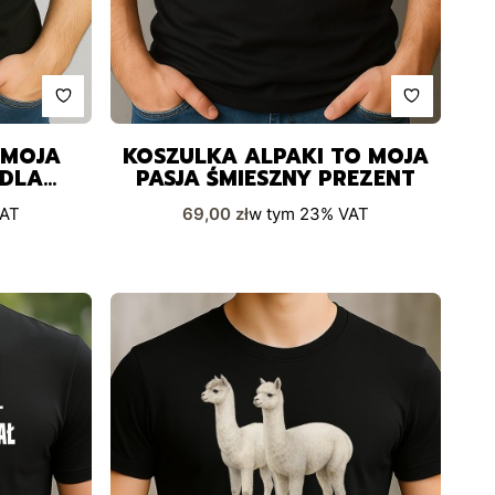
 MOJA
KOSZULKA ALPAKI TO MOJA
 DLA
PASJA ŚMIESZNY PREZENT
W
Cena brutto
AT
69,00 zł
w tym
23%
VAT