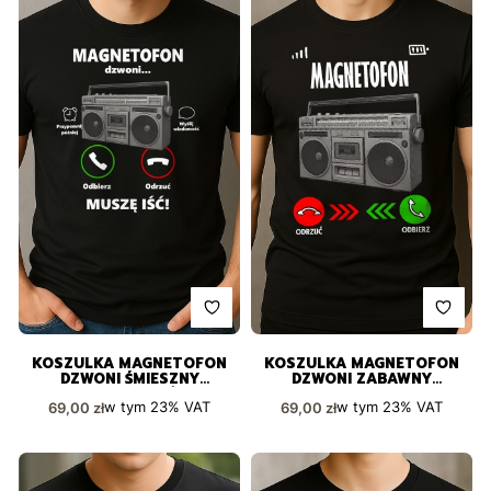
KOSZULKA MAGNETOFON
KOSZULKA MAGNETOFON
DZWONI ŚMIESZNY
DZWONI ZABAWNY
PREZENT DLA KAŻDEGO
NADRUK PREZENT
Cena brutto
Cena brutto
w tym
23%
VAT
w tym
23%
VAT
69,00 zł
69,00 zł