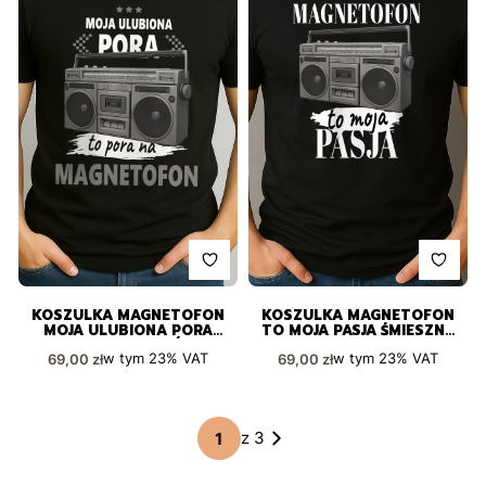
KOSZULKA MAGNETOFON
KOSZULKA MAGNETOFON
MOJA ULUBIONA PORA
TO MOJA PASJA ŚMIESZNY
DLA PASJONATÓW
PREZENT
Cena brutto
Cena brutto
w tym
23%
VAT
w tym
23%
VAT
69,00 zł
69,00 zł
z 3