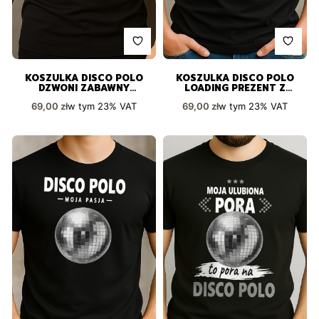
KOSZULKA DISCO POLO
KOSZULKA DISCO POLO
DZWONI ZABAWNY
LOADING PREZENT Z
NADRUK PREZENT
POCZUCIEM HUMORU
Cena brutto
Cena brutto
w tym
23%
VAT
w tym
23%
VAT
69,00 zł
69,00 zł