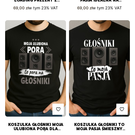
LOADING PREZENT Z
PASJA IDEALNA NA
POCZUCIEM HUMORU
PREZENT
Cena brutto
Cena brutto
w tym
23%
VAT
w tym
23%
VAT
69,00 zł
69,00 zł
KOSZULKA GŁOŚNIKI MOJA
KOSZULKA GŁOŚNIKI TO
ULUBIONA PORA DLA
MOJA PASJA ŚMIESZNY
PASJONATÓW
PREZENT