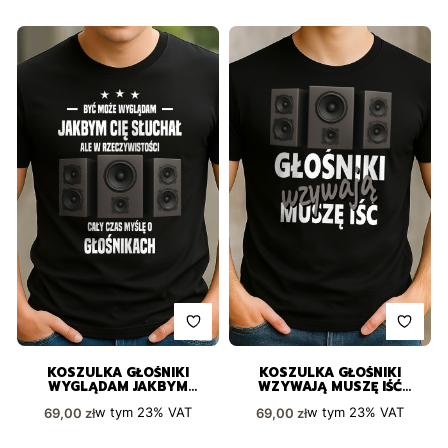
KOSZULKA GŁOŚNIKI
KOSZULKA GŁOŚNIKI
WYGLĄDAM JAKBYM
WZYWAJĄ MUSZĘ IŚĆ
SŁUCHAŁ
ZABAWNY PREZENT
Cena brutto
Cena brutto
w tym
23%
VAT
w tym
23%
VAT
69,00 zł
69,00 zł