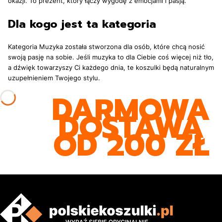
okazji. To prezent, który łączy wygodę z emocjami i pasją.
Dla kogo jest ta kategoria
Kategoria Muzyka została stworzona dla osób, które chcą nosić
swoją pasję na sobie. Jeśli muzyka to dla Ciebie coś więcej niż tło,
a dźwięk towarzyszy Ci każdego dnia, te koszulki będą naturalnym
uzupełnieniem Twojego stylu.
DARMOWA
DOSTAWA
OD 200 ZŁ