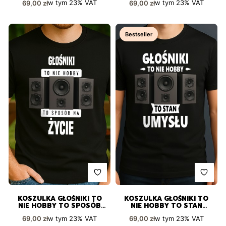
Cena brutto
Cena brutto
w tym
23%
VAT
w tym
23%
VAT
69,00 zł
69,00 zł
Bestseller
KOSZULKA GŁOŚNIKI TO
KOSZULKA GŁOŚNIKI TO
NIE HOBBY TO SPOSÓB
NIE HOBBY TO STAN
NA ŻYCIE
UMYSŁU
Cena brutto
Cena brutto
w tym
23%
VAT
w tym
23%
VAT
69,00 zł
69,00 zł