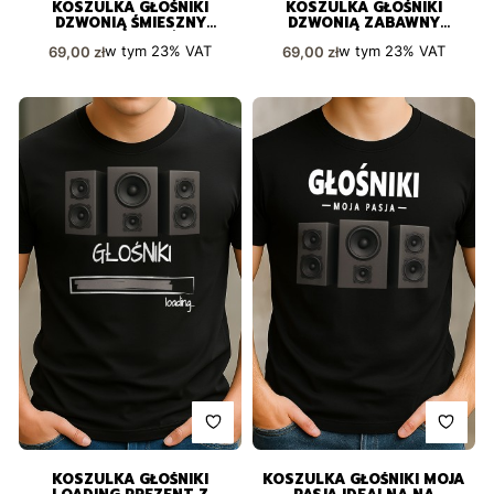
KOSZULKA GŁOŚNIKI
KOSZULKA GŁOŚNIKI
DZWONIĄ ŚMIESZNY
DZWONIĄ ZABAWNY
PREZENT DLA KAŻDEGO
NADRUK PREZENT
Cena brutto
Cena brutto
w tym
23%
VAT
w tym
23%
VAT
69,00 zł
69,00 zł
KOSZULKA GŁOŚNIKI
KOSZULKA GŁOŚNIKI MOJA