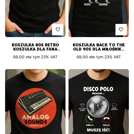
KOSZULKA 80S RETRO
KOSZULKA BACK TO THE
KOSZULKA DLA FANA
OLD 90S DLA MIŁOŚNIKA
MUZYKI I KLIMATU LAT
RETRO I KASET
Cena brutto
Cena brutto
w tym
23%
VAT
w tym
23%
VAT
69,00 zł
69,00 zł
OSIEMDZIESIĄTYCH
MAGNETOFONOWYCH