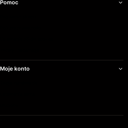
Pomoc
Regulamin sklepu
Polityka prywatności
Ustawienia plików cookies
Zwroty i reklamacje
Moje konto
Twoje zamówienia
Ustawienia konta
Ulubione
Informacja o sklepie