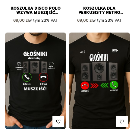
KOSZULKA DISCO POLO
KOSZULKA DLA
WZYWA MUSZĘ IŚĆ
PERKUSISTY RETRO
ZABAWNY PREZENT
ROCKOWY MOTYW Z
Cena brutto
Cena brutto
w tym
23%
VAT
w tym
23%
VAT
69,00 zł
69,00 zł
PAŁECZKAMI