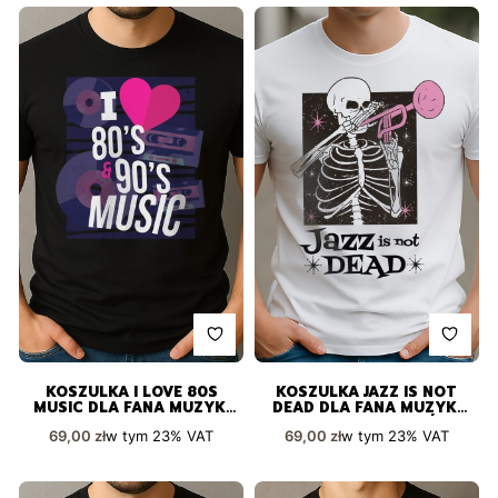
KOSZULKA I LOVE 80S
KOSZULKA JAZZ IS NOT
MUSIC DLA FANA MUZYKI
DEAD DLA FANA MUZYKI
RETRO I VINTAGE STYLU
JAZZOWEJ I MUZYKÓW
Cena brutto
Cena brutto
w tym
23%
VAT
w tym
23%
VAT
69,00 zł
69,00 zł