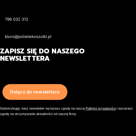
Adres:
Chłopice 12
37-561 Chłopice
796 032 312
pon. - pt. / 8:00 -16:00
biuro@polskiekoszulki.pl
ZAPISZ SIĘ DO NASZEGO
NEWSLETTERA
Twój adres e-mail
Dołącz do newslettera
Subskrybując nasz newsletter wyrażasz zgodę na naszą
Politykę prywatności
i wyrażasz
zgodę na otrzymywanie aktualności od naszej firmy.