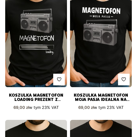
KOSZULKA MAGNETOFON
KOSZULKA MAGNETOFON
LOADING PREZENT Z
MOJA PASJA IDEALNA NA
POCZUCIEM HUMORU
PREZENT
Cena brutto
Cena brutto
w tym
23%
VAT
w tym
23%
VAT
69,00 zł
69,00 zł