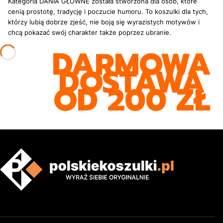
Kategoria DANIA GŁÓWNE została stworzona dla osób, które
cenią prostotę, tradycję i poczucie humoru. To koszulki dla tych,
którzy lubią dobrze zjeść, nie boją się wyrazistych motywów i
chcą pokazać swój charakter także poprzez ubranie.
DARMOWA
DOSTAWA
OD 200 ZŁ