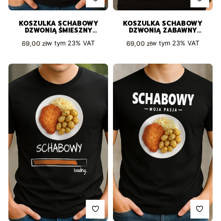
KOSZULKA SCHABOWY
KOSZULKA SCHABOWY
DZWONIĄ ŚMIESZNY
DZWONIĄ ZABAWNY
PREZENT DLA KAŻDEGO
NADRUK PREZENT
Cena brutto
Cena brutto
w tym
23%
VAT
w tym
23%
VAT
69,00 zł
69,00 zł