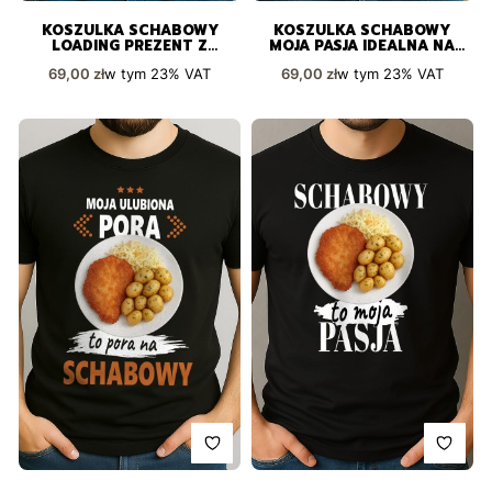
KOSZULKA SCHABOWY
KOSZULKA SCHABOWY
LOADING PREZENT Z
MOJA PASJA IDEALNA NA
POCZUCIEM HUMORU
PREZENT
Cena brutto
Cena brutto
w tym
23%
VAT
w tym
23%
VAT
69,00 zł
69,00 zł