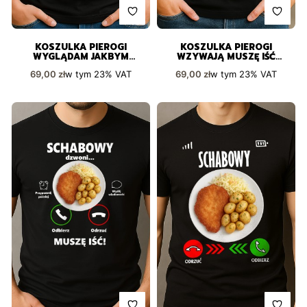
KOSZULKA PIEROGI
KOSZULKA PIEROGI
WYGLĄDAM JAKBYM
WZYWAJĄ MUSZĘ IŚĆ
SŁUCHAŁ
ZABAWNY PREZENT
Cena brutto
Cena brutto
w tym
23%
VAT
w tym
23%
VAT
69,00 zł
69,00 zł