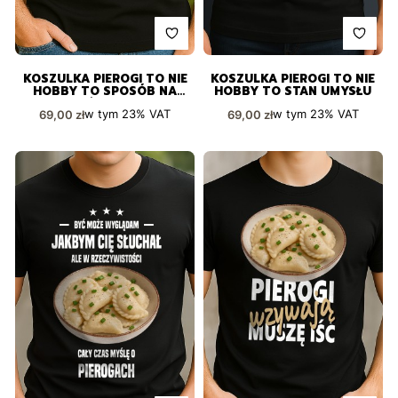
KOSZULKA PIEROGI TO NIE
KOSZULKA PIEROGI TO NIE
HOBBY TO SPOSÓB NA
HOBBY TO STAN UMYSŁU
ŻYCIE
Cena brutto
Cena brutto
w tym
23%
VAT
w tym
23%
VAT
69,00 zł
69,00 zł