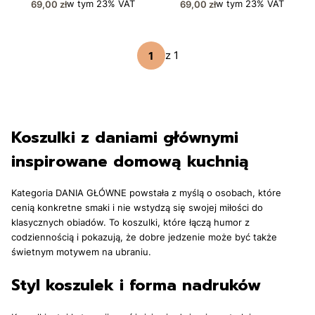
Cena brutto
Cena brutto
w tym
23%
VAT
w tym
23%
VAT
69,00 zł
69,00 zł
z 1
Koszulki z daniami głównymi
inspirowane domową kuchnią
Kategoria DANIA GŁÓWNE powstała z myślą o osobach, które
cenią konkretne smaki i nie wstydzą się swojej miłości do
klasycznych obiadów. To koszulki, które łączą humor z
codziennością i pokazują, że dobre jedzenie może być także
świetnym motywem na ubraniu.
Styl koszulek i forma nadruków