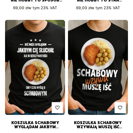
NIE HOBBY TO SPOSÓB
NIE HOBBY TO STAN
NA ŻYCIE
UMYSŁU
Cena brutto
Cena brutto
w tym
23%
VAT
w tym
23%
VAT
69,00 zł
69,00 zł
KOSZULKA SCHABOWY
KOSZULKA SCHABOWY
WYGLĄDAM JAKBYM
WZYWAJĄ MUSZĘ IŚĆ
SŁUCHAŁ
ZABAWNY PREZENT