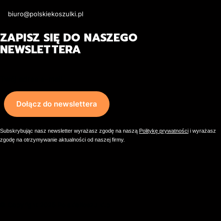
biuro@polskiekoszulki.pl
ZAPISZ SIĘ DO NASZEGO
NEWSLETTERA
Twój adres e-mail
Dołącz do newslettera
Subskrybując nasz newsletter wyrażasz zgodę na naszą
Politykę prywatności
i wyrażasz
zgodę na otrzymywanie aktualności od naszej firmy.
© Copyright 2025 PolskieKoszulki.pl