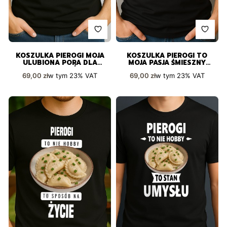
KOSZULKA PIEROGI MOJA
KOSZULKA PIEROGI TO
ULUBIONA PORA DLA
MOJA PASJA ŚMIESZNY
PASJONATÓW
PREZENT
Cena brutto
Cena brutto
w tym
23%
VAT
w tym
23%
VAT
69,00 zł
69,00 zł