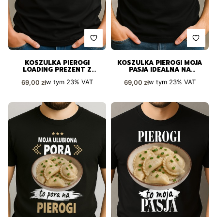
KOSZULKA PIEROGI
KOSZULKA PIEROGI MOJA
LOADING PREZENT Z
PASJA IDEALNA NA
POCZUCIEM HUMORU
PREZENT
Cena brutto
Cena brutto
w tym
23%
VAT
w tym
23%
VAT
69,00 zł
69,00 zł