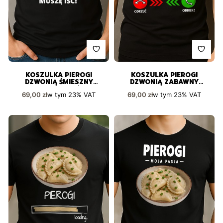
KOSZULKA PIEROGI
KOSZULKA PIEROGI
DZWONIĄ ŚMIESZNY
DZWONIĄ ZABAWNY
PREZENT DLA KAŻDEGO
NADRUK PREZENT
Cena brutto
Cena brutto
w tym
23%
VAT
w tym
23%
VAT
69,00 zł
69,00 zł