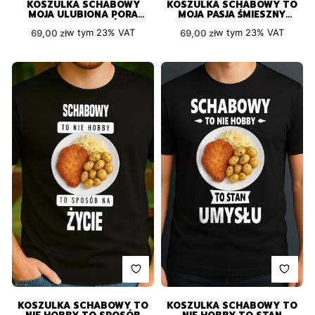
KOSZULKA SCHABOWY
KOSZULKA SCHABOWY TO
MOJA ULUBIONA PORA
MOJA PASJA ŚMIESZNY
DLA PASJONATÓW
PREZENT
Cena brutto
Cena brutto
w tym
23%
VAT
w tym
23%
VAT
69,00 zł
69,00 zł
KOSZULKA SCHABOWY TO
KOSZULKA SCHABOWY TO