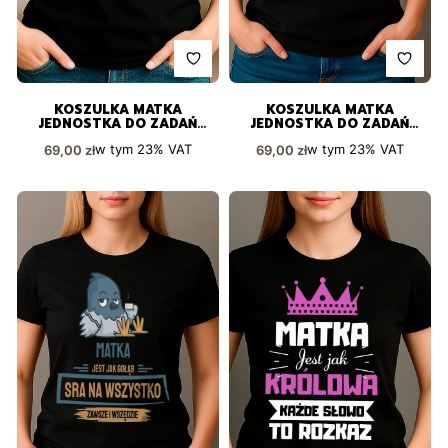
KOSZULKA MATKA
KOSZULKA MATKA
JEDNOSTKA DO ZADAŃ
JEDNOSTKA DO ZADAŃ
SPECJALNYCH Z
SPECJALNYCH ZE ZŁOTĄ
Cena brutto
Cena brutto
w tym
23%
VAT
w tym
23%
VAT
69,00 zł
69,00 zł
GWIAZDAMI I NAPISEM
GWIAZDĄ