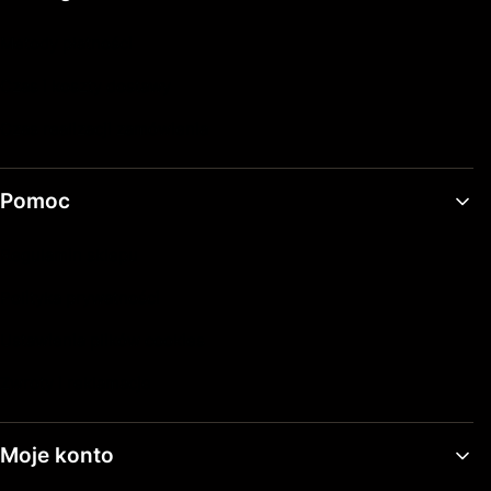
Metody płatności
Czas i koszty dostawy
Czas realizacji zamówienia
Pomoc
Regulamin sklepu
Polityka prywatności
Ustawienia plików cookies
Zwroty i reklamacje
Moje konto