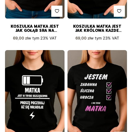
KOSZULKA MATKA JEST
KOSZULKA MATKA JEST
JAK GOŁĄB SRA NA
JAK KRÓLOWA KAŻDE
WSZYSTKO ZAWSZE I
SŁOWO TO ROZKAZ
Cena brutto
Cena brutto
w tym
23%
VAT
w tym
23%
VAT
69,00 zł
69,00 zł
WSZĘDZIE
ZABAWNY NADRUK