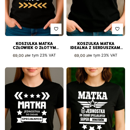
KOSZULKA MATKA
KOSZULKA MATKA
CZŁOWIEK O ZŁOTYM
IDEALNA Z SERDUSZKAMI
SERCU CZARNA Z
W ZŁOTYM KOLORZE
Cena brutto
Cena brutto
w tym
23%
VAT
w tym
23%
VAT
69,00 zł
69,00 zł
SERDUSZKAMI