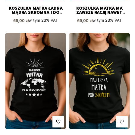
KOSZULKA MATKA ŁADNA
KOSZULKA MATKA MA
MĄDRA SKROMNA I DO
ZAWSZE RACJĘ NAWET
TEGO PREZENT DLA NIEJ
KIEDY JEJ NIE MA
Cena brutto
Cena brutto
w tym
23%
VAT
w tym
23%
VAT
69,00 zł
69,00 zł