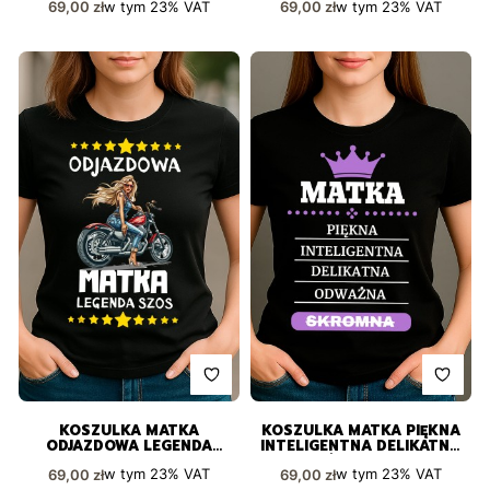
Cena brutto
Cena brutto
w tym
23%
VAT
w tym
23%
VAT
69,00 zł
69,00 zł
KOSZULKA MATKA
KOSZULKA MATKA PIĘKNA
ODJAZDOWA LEGENDA
INTELIGENTNA DELIKATNA
SZOS IDEALNA DLA
ODWAŻNA SKROMNA
Cena brutto
Cena brutto
w tym
23%
VAT
w tym
23%
VAT
69,00 zł
69,00 zł
MIŁOŚNICZKI MOTOCYKLI