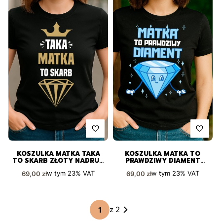
KOSZULKA MATKA TAKA
KOSZULKA MATKA TO
TO SKARB ZŁOTY NADRUK
PRAWDZIWY DIAMENT
Z KORONĄ I DIAMENTEM
IDEALNA DLA WYJĄTKOWEJ
Cena brutto
Cena brutto
w tym
23%
VAT
w tym
23%
VAT
69,00 zł
69,00 zł
KOBIETY
z 2