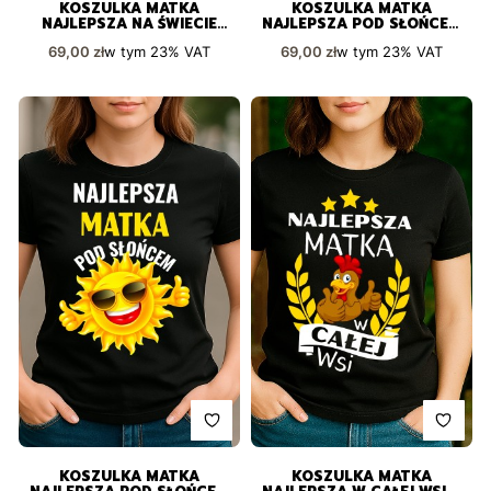
KOSZULKA MATKA
KOSZULKA MATKA
NAJLEPSZA NA ŚWIECIE
NAJLEPSZA POD SŁOŃCEM
WYJĄTKOWY NADRUK Z
IDEALNY PREZENT DLA
Cena brutto
Cena brutto
w tym
23%
VAT
w tym
23%
VAT
69,00 zł
69,00 zł
MAPĄ ŚWIATA
WYJĄTKOWEJ KOBIETY
KOSZULKA MATKA
KOSZULKA MATKA