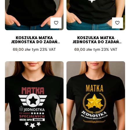
KOSZULKA MATKA
KOSZULKA MATKA
JEDNOSTKA DO ZADAŃ
JEDNOSTKA DO ZADAŃ
SPECJALNYCH PREZENT
SPECJALNYCH SUPER
Cena brutto
Cena brutto
w tym
23%
VAT
w tym
23%
VAT
69,00 zł
69,00 zł
DLA NIEJ
BOHATERÓW