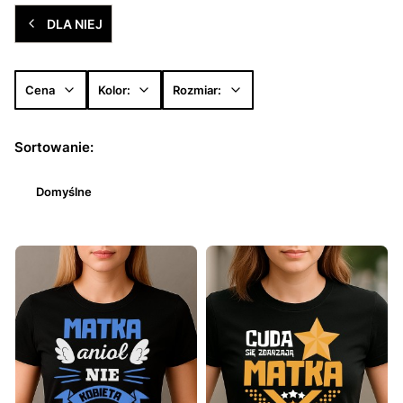
DLA NIEJ
Cena
Kolor:
Rozmiar:
Koniec filtrów
Lista produktów
Sortowanie:
Domyślne