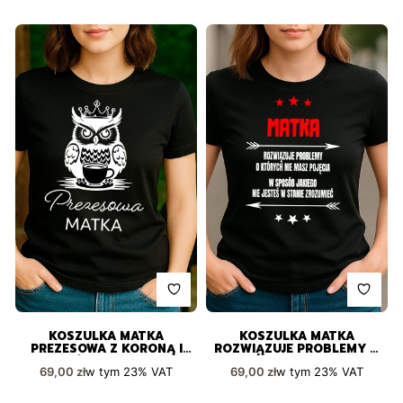
KOSZULKA MATKA
KOSZULKA MATKA
PREZESOWA Z KORONĄ I
ROZWIĄZUJE PROBLEMY O
FILIŻANKĄ KAWY
KTÓRYCH NIE MASZ
Cena brutto
Cena brutto
w tym
23%
VAT
w tym
23%
VAT
69,00 zł
69,00 zł
STYLOWY NADRUK
POJĘCIA