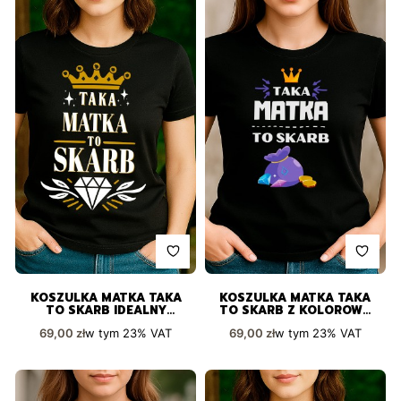
KOSZULKA MATKA TAKA
KOSZULKA MATKA TAKA
TO SKARB IDEALNY
TO SKARB Z KOLOROWĄ
PREZENT
GRAFIKĄ KORONY I
Cena brutto
Cena brutto
w tym
23%
VAT
w tym
23%
VAT
69,00 zł
69,00 zł
SAKIEWKI