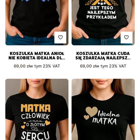
KOSZULKA MATKA ANIOŁ
KOSZULKA MATKA CUDA
NIE KOBIETA IDEALNA DLA
SIĘ ZDARZAJĄ NAJLEPSZY
WYJĄTKOWEJ OSOBY
PRZYKŁAD Z GWIAZDĄ
Cena brutto
Cena brutto
w tym
23%
VAT
w tym
23%
VAT
69,00 zł
69,00 zł