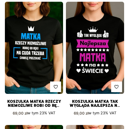
KOSZULKA MATKA RZECZY
KOSZULKA MATKA TAK
NIEMOŻLIWE ROBI OD RĘKI
WYGLĄDA NAJLEPSZA NA
NA CUDA TRZEBA CHWILĘ
ŚWIECIE WYJĄTKOWY
Cena brutto
Cena brutto
w tym
23%
VAT
w tym
23%
VAT
69,00 zł
69,00 zł
POCZEKAĆ
PREZENT